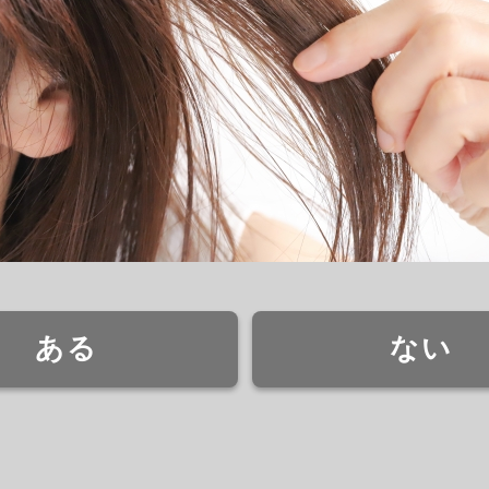
ある
ない